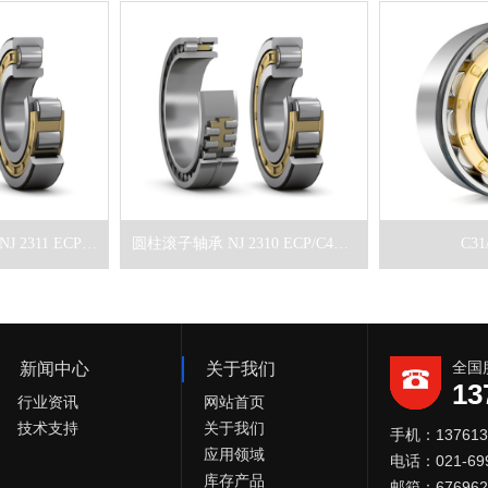
单列圆柱滚子轴承 NJ 2311 ECP/C4VQ015
圆柱滚子轴承 NJ 2310 ECP/C4VQ015
C31
全国
新闻中心
关于我们
13
行业资讯
网站首页
技术支持
关于我们
手机：13761
应用领域
电话：021-699
库存产品
邮箱：676962