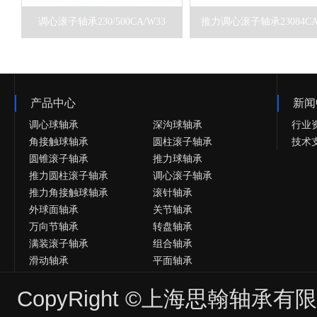
调心滚子轴承230/500CA/W33
推力调心滚子轴承23084CA
产品中心
新闻
调心球轴承
深沟球轴承
行业
角接触球轴承
圆柱滚子轴承
技术
圆锥滚子轴承
推力球轴承
推力圆柱滚子轴承
调心滚子轴承
推力角接触球轴承
滚针轴承
外球面轴承
关节轴承
万向节轴承
转盘轴承
满装滚子轴承
组合轴承
滑动轴承
平面轴承
微型轴承
英制轴承
CopyRight ©上海思翰轴承
非标轴承
法兰轴承
陶瓷轴承
不锈钢轴承